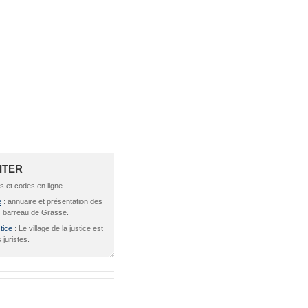
SITER
s et codes en ligne.
e
: annuaire et présentation des
 barreau de Grasse.
stice
: Le village de la justice est
 juristes.