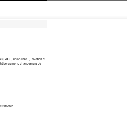
(PACS, union libre...), fixation et
t d'hébergement, changement de
ontentieux