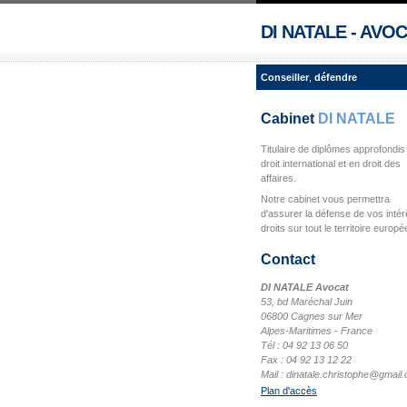
DI NATALE - AVO
Conseiller
,
défendre
Cabinet
DI NATALE
Titulaire de diplômes approfondis
droit international et en droit des
affaires.
Notre cabinet vous permettra
d'assurer la défense de vos intér
droits sur tout le territoire europé
Contact
DI NATALE Avocat
53, bd Maréchal Juin
06800 Cagnes sur Mer
Alpes-Maritimes - France
Tél : 04 92 13 06 50
Fax : 04 92 13 12 22
Mail : dinatale.christophe@gmail
Plan d'accès