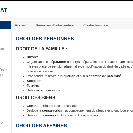
CAT
Accueil
|
Domaines d'intervention
|
Contactez-nous
DROIT DES PERSONNES
DROIT DE LA FAMILLE :
 en
Divorce
Organisation et
séparation
de corps, séparation hors le cadre matrimionial 
mise en place de pension alimentaire ou modification du droit de visite e
êts et
nom et de prénom
en.
Procédures relatives à la
filiation
et à la
recherche de paternité
Adoption
Tutelles
Droit des
successions
DROIT DES BIENS :
Contrats
: rédaction et contentieux
Droit de la
construction
: accompagnement du client avant tout litige et c
Droit des
assurances
: litiges avec les assureurs
.com
DROIT DES AFFAIRES