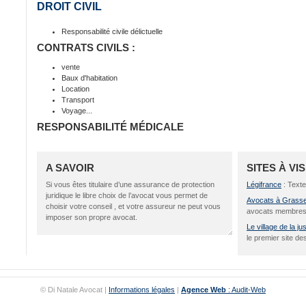
DROIT CIVIL
Responsabilité civile délictuelle
CONTRATS CIVILS :
vente
Baux d'habitation
Location
Transport
Voyage...
RESPONSABILITÉ MÉDICALE
A SAVOIR
SITES À VI
Si vous êtes titulaire d’une assurance de protection
Légifrance
: Texte
juridique le libre choix de l’avocat vous permet de
Avocats à Grass
choisir votre conseil , et votre assureur ne peut vous
avocats membres
imposer son propre avocat.
Le village de la ju
le premier site des
© Di Natale Avocat |
Informations légales
|
Agence Web
: Audit-Web